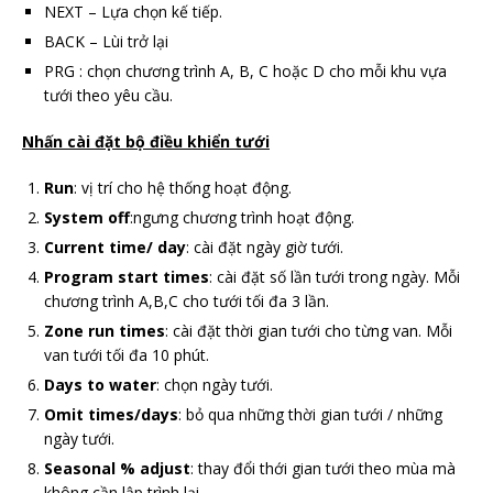
NEXT – Lựa chọn kế tiếp.
BACK – Lùi trở lại
PRG : chọn chương trình A, B, C hoặc D cho mỗi khu vựa
tưới theo yêu cầu.
Nhấn cài đặt bộ điều khiển tưới
Run
: vị trí cho hệ thống hoạt động.
System off
:ngưng chương trình hoạt động.
Current time/ day
: cài đặt ngày giờ tưới.
Program start times
: cài đặt số lần tưới trong ngày. Mỗi
chương trình A,B,C cho tưới tối đa 3 lần.
Zone run times
: cài đặt thời gian tưới cho từng van. Mỗi
van tưới tối đa 10 phút.
Days to water
: chọn ngày tưới.
Omit times/days
: bỏ qua những thời gian tưới / những
ngày tưới.
Seasonal % adjust
: thay đổi thới gian tưới theo mùa mà
không cần lập trình lại.