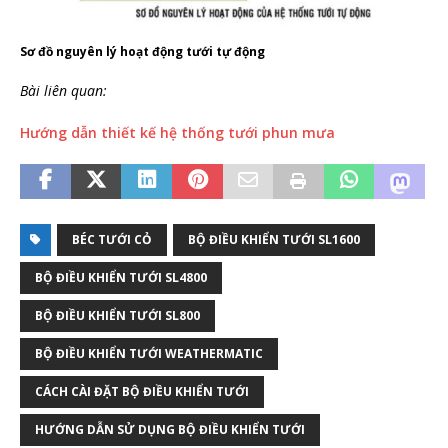
Sơ đồ nguyên lý hoạt động tưới tự động
Bài liên quan:
Hướng dẫn thiết kế hệ thống tưới phun mưa
BÉC TƯỚI CỎ
BỘ ĐIỀU KHIỂN TƯỚI SL1600
BỘ ĐIỀU KHIỂN TƯỚI SL4800
BỘ ĐIỀU KHIỂN TƯỚI SL800
BỘ ĐIỀU KHIỂN TƯỚI WEATHERMATIC
CÁCH CÀI ĐẶT BỘ ĐIỀU KHIỂN TƯỚI
HƯỚNG DẪN SỬ DỤNG BỘ ĐIỀU KHIỂN TƯỚI