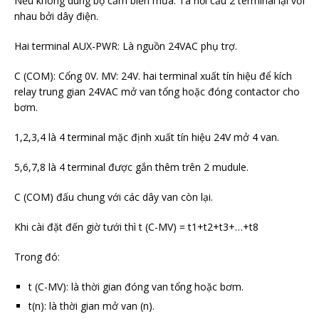
Nếu không dùng bộ cảm biến mưa: Ta nối cầu 2 terminal lại với
nhau bởi dây điện.
Hai terminal AUX-PWR: Là nguồn 24VAC phụ trợ.
C (COM): Cổng 0V. MV: 24V. hai terminal xuất tín hiệu để kích
relay trung gian 24VAC mở van tổng hoặc đóng contactor cho
bơm.
1,2,3,4 là 4 terminal mặc định xuất tín hiệu 24V mở 4 van.
5,6,7,8 là 4 terminal được gắn thêm trên 2 mudule.
C (COM) đấu chung với các dây van còn lại.
Khi cài đặt đến giờ tưới thì t (C-MV) = t1+t2+t3+…+t8
Trong đó:
t (C-MV): là thời gian đóng van tổng hoặc bơm.
t(n): là thời gian mở van (n).