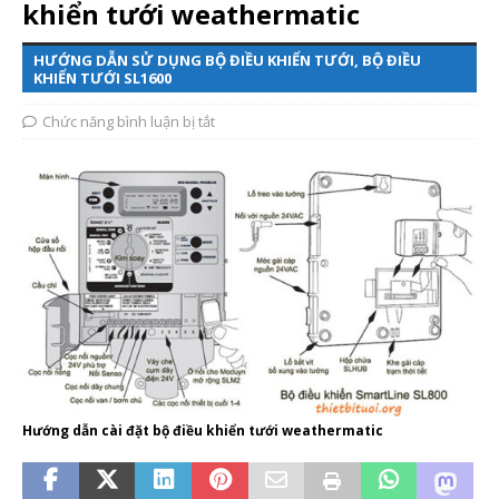
khiển tưới weathermatic
HƯỚNG DẪN SỬ DỤNG BỘ ĐIỀU KHIỂN TƯỚI, BỘ ĐIỀU
KHIỂN TƯỚI SL1600
Chức năng bình luận bị tắt
Hướng dẫn cài đặt bộ điều khiển tưới weathermatic