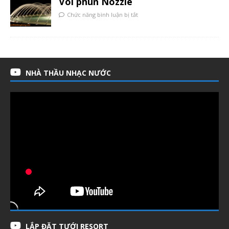
Vòi phun Nozzle
Chức năng bình luận bị tắt
NHÀ THẦU NHẠC NƯỚC
LẮP ĐẶT TƯỚI RESORT