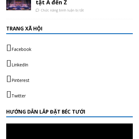
tật A đến Z
Chức năng bình luận bị tắt
TRANG XÃ HỘI
Facebook
LinkedIn
Pinterest
Twitter
HƯỚNG DẪN LẮP ĐẶT BÉC TƯỚI
Trình
chơi