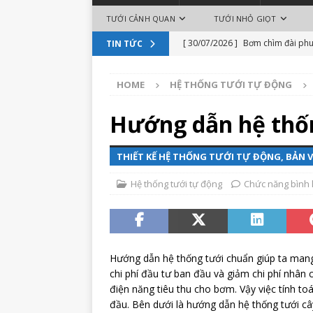
TƯỚI CẢNH QUAN
TƯỚI NHỎ GIỌT
[ 30/07/2026 ]
Bơm chìm đài phun
TIN TỨC
bền bỉ
BÀI VIẾT NỔI BẬT
[ 10/10/2025 ]
Sàn Nhạc Nước Q
HOME
HỆ THỐNG TƯỚI TỰ ĐỘNG
[ 13/05/2025 ]
Đài phun nước ngh
Hướng dẫn hệ thốn
[ 25/02/2021 ]
Béc tưới spray no
[ 30/09/2020 ]
Thiết kế nhạc nư
THIẾT KẾ HỆ THỐNG TƯỚI TỰ ĐỘNG, BẢN V
[ 10/09/2020 ]
Vòi tưới Rotor S
Hệ thống tưới tự động
Chức năng bình l
[ 04/08/2026 ]
Thiết kế đài phun
hiện đại và bền vững
BÀI VIẾT
[ 03/08/2026 ]
Thi công đài phun
Hướng dẫn hệ thống tưới chuẩn giúp ta mang 
hồ sinh thái
BÀI VIẾT NỔI BẬT
chi phí đầu tư ban đầu và giảm chi phí nhân 
điện năng tiêu thu cho bơm. Vậy việc tính toá
đầu. Bên dưới là hướng dẫn hệ thống tưới câ