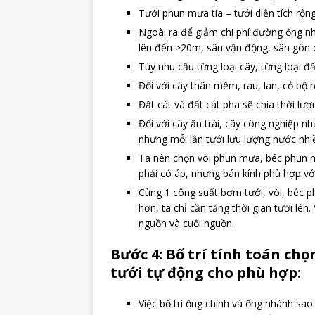
Tưới phun mưa tia – tưới diện tích rộng
Ngoài ra để giảm chi phí đường ống nh
lên đến >20m, sân vận động, sân gôn d
Tùy nhu cầu từng loại cây, từng loại đất
Đối với cây thân mềm, rau, lan, cỏ bộ r
Đất cát và đất cát pha sẽ chia thời lượ
Đối với cây ăn trái, cây công nghiệp nh
nhưng mỗi lần tưới lưu lượng nước nh
Ta nên chọn vòi phun mưa, béc phun m
phải có áp, nhưng bán kính phù hợp với
Cùng 1 công suất bơm tưới, vòi, béc ph
hơn, ta chỉ cần tăng thời gian tưới lê
nguồn và cuối nguồn.
Bước 4: Bố trí tính toán ch
tưới tự động cho phù hợp:
Việc bố trí ống chính và ống nhánh sa