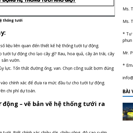
Ms. 
ệ thống tưới
Ms. T
y:
* Tư 
phun 
ố liệu liên quan đến thiết kế hệ thống tưới tự động.
Mr. P
 tưới tự động cho lạo cây gì? Rau, hoa quả, cây ăn trái, cây
 sân vườn.
* Em
hủy lực. Tổn thất đường ống, van. Chọn công suất bơm đúng
info
u vào chính xác để đưa ra mức đầu tư cho tưới tự động.
ên chi phí dự toán.
BÀI 
ự động – vẽ bản vẽ hệ thống tưới ra
ần tưới. Biết chính xác chiều dài, chiều rộng, độ cao sườn