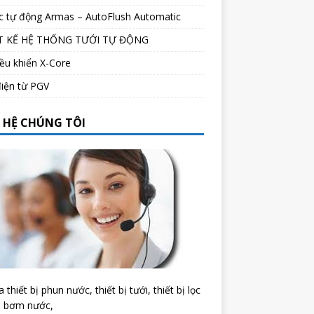
c tự động Armas – AutoFlush Automatic
T KẾ HỆ THỐNG TƯỚI TỰ ĐỘNG
ều khiển X-Core
iện từ PGV
N HỆ CHÚNG TÔI
 thiết bị phun nước, thiết bị tưới, thiết bị lọc
, bơm nước,