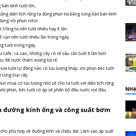
 bán kính tưới lớn,
ững diện tích rộng ta dùng phun tia bằng súng bắn bán kính
ùng vòi phun rotor.
 trồng ta nên tưới nhiều hay ít lần.
ể cạn nên tưới nhiều lần trong ngày.
ng tưới trong ngày.
ư cafe, ca cao, những cây có rể sâu cần tưới ít lần hơn
iều để nước thấm xuống bộ rể.
ưa tưới tự động nào có lưu lượng thấp, vòi phun béc tưới
 từng loại cây.
un mưa có lưu lượng nhỏ sẽ cho ta tưới với diện tích rộng
NHẠ
n. Vòi phun, béc tưới có áp sẽ phân bố đều nước nơi đầu
ọn đường kính ống và công suất bơm
o cho phù hợp về đường kính và chiều dài. Làm sao áp suất