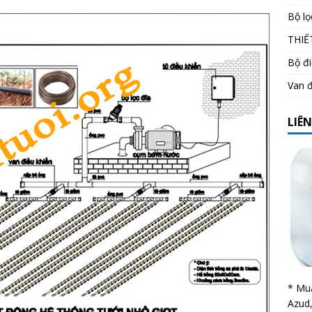
Bộ lọ
THIẾ
Bộ đi
Van đ
LIÊ
* Mua
Azud