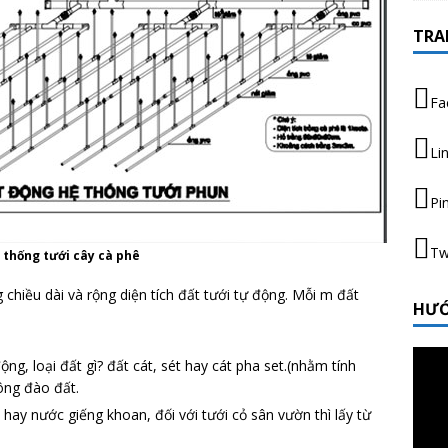
TRA
Fa
Li
Pi
Tw
ệ thống tưới cây cà phê
chiều dài và rộng diện tích đất tưới tự động. Mỗi m đất
HƯỚ
Trình
ộng, loại đất gì? đất cát, sét hay cát pha set.(nhằm tính
chơi
công đào đất.
Video
hay nước giếng khoan, đối với tưới cỏ sân vườn thì lấy từ