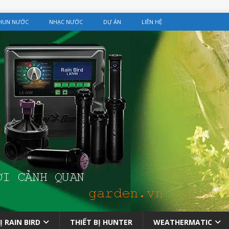
PHUN NƯỚC
NHẠC NƯỚC
DỰ ÁN
LIÊN HỆ
Ị RAIN BIRD
THIẾT BỊ HUNTER
WEATHERMATIC