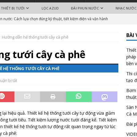
THIẾT BỊ TƯỚI
LỌC AZUD
ĐÀI PHUN NƯỚC
NHẠC NƯỚC
 nước: Cách lựa chọn đúng kỹ thuật, tiết kiệm điện và vận hành
BÀI 
uảng Trường Phan Ngọc Hiển Cà Mau
BÀI VIẾT NỔI BẬT
Hướng dẫn hệ thống tưới cây cà phê
ệ thuật tất tần tật A đến Z
BÀI VIẾT NỔI BẬT
Thiết
g tưới cây cà phê
zzle Fixed Arc
THIẾT BỊ HUNTER
pháp 
bền 
ớc nghệ thuật
BÀI VIẾT NỔI BẬT
Ẽ HỆ THỐNG TƯỚI CÂY CÀ PHÊ
Thi c
RM
THIẾT BỊ HUNTER
tạo đ
uận bị tắt
 nước cho quảng trường – Giải pháp kiến tạo không gian công cộng
Bơm 
thuật
 NỔI BẬT
Sàn 
 nước hồ cảnh quan: Giải pháp tạo điểm nhấn cho hồ điều hòa và
lại hiệu quả. Thiết kế hệ thống tưới cây tự động vừa giảm
Cà M
công tưới tiêu. Tiết kiệm lượng nước tưới đáng kể. Tiết kiệm
Đài p
n thiết kế hệ thống tưới tự động rất quan trọng ngay từ lúc
y cà phê:
VIDE