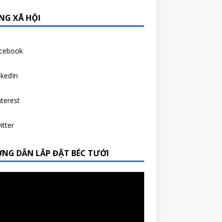
NG XÃ HỘI
cebook
nkedIn
nterest
itter
NG DẪN LẮP ĐẶT BÉC TƯỚI