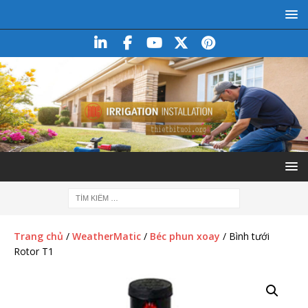
Trang chủ
/
WeatherMatic
/
Béc phun xoay
/ Bình tưới
Rotor T1