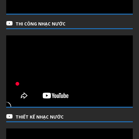
THI CÔNG NHẠC NƯỚC
THIẾT KẾ NHẠC NƯỚC