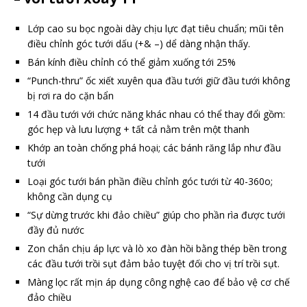
Lớp cao su bọc ngoài dày chịu lực đạt tiêu chuẩn; mũi tên
điều chỉnh góc tưới dấu (+& –) dể dàng nhận thấy.
Bán kính điều chỉnh có thể giảm xuống tới 25%
“Punch-thru” ốc xiết xuyên qua đầu tưới giữ đầu tưới không
bị rơi ra do cặn bẩn
14 đầu tưới với chức năng khác nhau có thể thay đổi gồm:
góc hẹp và lưu lượng + tất cả nằm trên một thanh
Khớp an toàn chống phá hoại; các bánh răng lắp như đầu
tưới
Loại góc tưới bán phần điều chỉnh góc tưới từ 40-360o;
không cần dụng cụ
“Sự dừng trước khi đảo chiều” giúp cho phần rìa được tưới
đầy đủ nước
Zon chắn chịu áp lực và lò xo đàn hồi bằng thép bền trong
các đầu tưới trồi sụt đảm bảo tuyệt đối cho vị trí trồi sụt.
Màng lọc rất mịn áp dụng công nghệ cao để bảo vệ cơ chế
đảo chiều