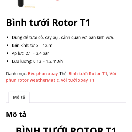
Bình tưới Rotor T1
Dùng để tưới cỏ, cây bụi, cảnh quan với bán kính vừa.
Bán kính: từ 5 – 12 m
Áp lực: 2.1 – 3.4 bar
Lưu lượng: 0.13 – 1.2 m3/h
Danh mục:
Béc phun xoay
Thẻ:
Bình tưới Rotor T1
,
Vòi
phun rotor weatherMatic
,
vòi tưới xoay T1
Mô tả
Mô tả
BÌNH TƯỚI ROTOR T1